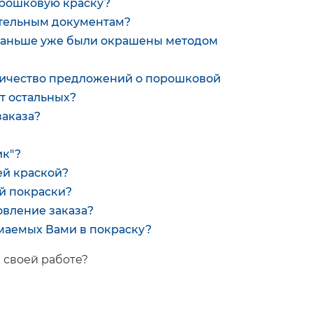
орошковую краску?
ительным документам?
 раньше уже были окрашены методом
личество предложений о порошковой
т остальных?
заказа?
ик"?
оей краской?
й покраски?
овление заказа?
маемых Вами в покраску?
 своей работе?