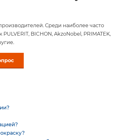
производителей. Среди наиболее часто
к PULVERIT, BICHON, AkzoNobel, PRIMATEK,
угие.
опрос
ции?
зацией?
покраску?