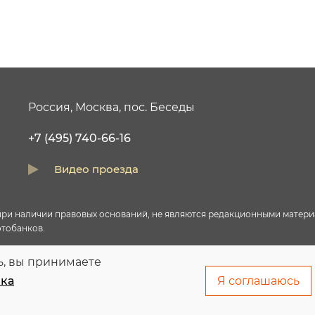
Россия, Москва, пос. Беседы
+7 (495) 740-66-16
Видео проезда
и наличии правовых оснований, не являются редакционными материал
тобанков.
ь, вы принимаете
правовых оснований в соответствии с ч.1 ст.6 и ст.10.1 152-ФЗ. Субъ
ка
Я соглашаюсь