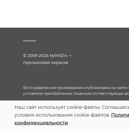
© 2009-2026 NAYADA —
порошковая окраска
Фотографические произведения опубликованы на сайте пр
условиями приобретенных Лицензий соответствующих фо
Наш сайт использует cookie-файлы. Соглашаяс
Персональные данные опубликованы на сайте при наличии 
кругом лиц опубликованных персональных данных
условия использования cookie-файлов.
Полити
конфиденциальности