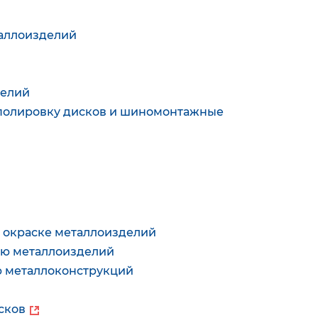
таллоизделий
делий
и полировку дисков и шиномонтажные
й окраске металлоизделий
нию металлоизделий
ю металлоконструкций
сков