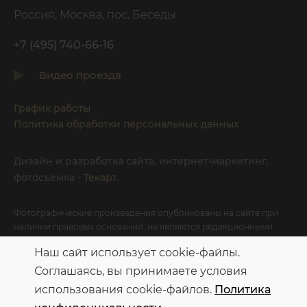
Россия, Москва, пос. Беседы
+7 (495) 740-66-16
Видео проезда
График работы
Политика обработки персональных данных
Дизайн
и
разработка сайта
,
интернет-маркетинг
,
фотосъемка
-
Текарт
.
Фотографические произведения опубликованы на сайте при
наличии правовых оснований, не являются редакционными
материалами и не требуют указания авторства в соответствии с
Наш сайт использует cookie-файлы.
условиями приобретенных Лицензий соответствующих
фотобанков.
Соглашаясь, вы принимаете условия
использования cookie-файлов.
Политика
Персональные данные опубликованы на сайте при наличии