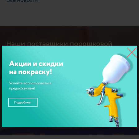
Все новости
Наши поставщики порошковой
краски
1
/
4