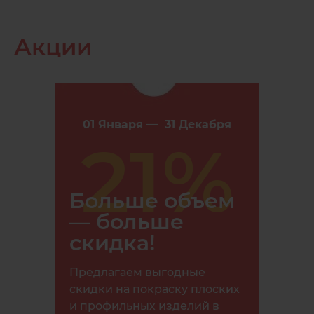
Акции
кабря
01 Января — 31 Декабря
01 Я
%
21%
Больше объем
Ски
— больше
при
скидка!
ваш
Предлагаем выгодные
ов.
скидки на покраску плоских
и профильных изделий в