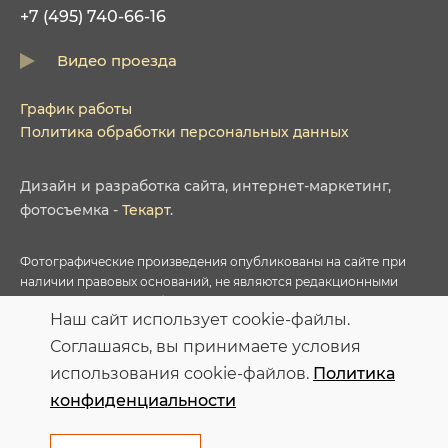
+7 (495) 740-66-16
Видео проезда
График работы
Политика обработки персональных данных
Дизайн
и
разработка сайта
,
интернет-маркетинг
,
фотосъемка
-
Текарт
.
Фотографические произведения опубликованы на сайте при
наличии правовых оснований, не являются редакционными
материалами и не требуют указания авторства в соответствии с
Наш сайт использует cookie-файлы.
условиями приобретенных Лицензий соответствующих
фотобанков.
Соглашаясь, вы принимаете условия
использования cookie-файлов.
Политика
Персональные данные опубликованы на сайте при наличии
конфиденциальности
правовых оснований в соответствии с ч.1 ст.6 и ст.10.1 152-ФЗ.
Субъектами установлены запреты на обработку неограниченных