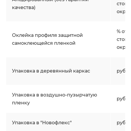
стои
качества)
окра
% от
Оклейка профиля защитной
стои
самоклеющейся пленкой
окра
Упаковка в деревянный каркас
руб/
Упаковка в воздушно-пузырчатую
руб/м
пленку
Упаковка в "Новофлекс"
руб/м