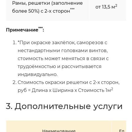
Рамы, решетки (заполнение
2
от 13,5 м
***
более 50%) с 2-х сторон
***
Примечание
:
*При окраске заклёпок, саморезов с
нестандартными головками винтов,
стоимость может меняться в связи с
трудоёмкостью и рассчитывается
индивидуально.
Стоимость окраски решетки с 2-х сторон,
2
руб = Длина х Ширина х Стоимость 1м
3. Дополнительные услуги
Наименование
Ед. и