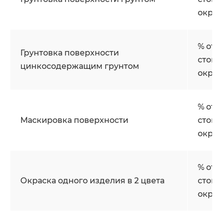
окра
% от
Грунтовка поверхности
стои
цинкосодержащим грунтом
окра
% от
Маскировка поверхности
стои
окра
% от
Окраска одного изделия в 2 цвета
стои
окра