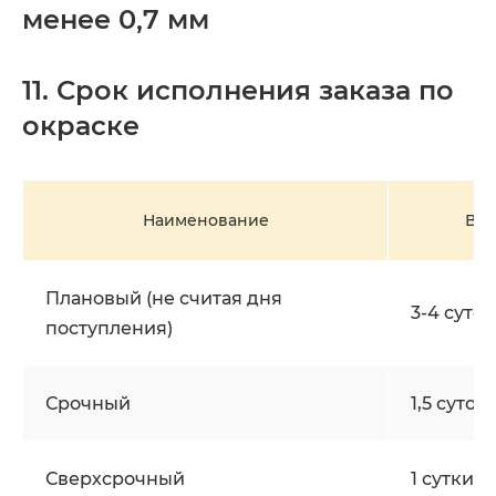
менее 0,7 мм
11. Срок исполнения заказа по
окраске
Наименование
Вре
Плановый (не считая дня
3-4 суток
поступления)
Срочный
1,5 суток
Сверхcрочный
1 сутки (