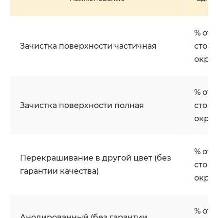
% от
Зачистка поверхности частичная
стои
окра
% от
Зачистка поверхности полная
стои
окра
% от
Перекрашивание в другой цвет (без
стои
гарантии качества)
окра
% от
Анодированный (без гарантии