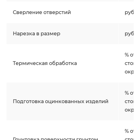
Сверление отверстий
руб/
Нарезка в размер
руб/р
% от
Термическая обработка
стои
окра
% от
Подготовка оцинкованных изделий
стои
окра
% от
Грунтовка поверхности грунтом
стои