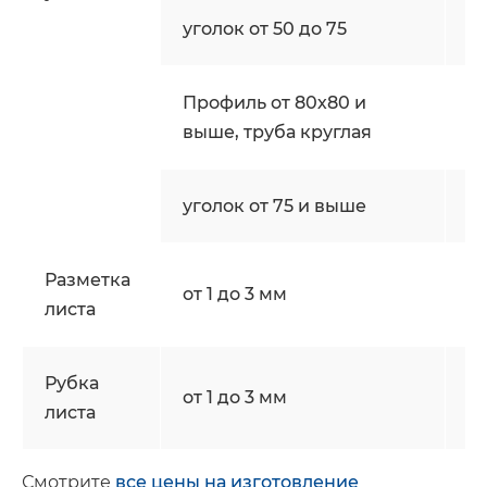
уголок от 50 до 75
ш
Профиль от 80х80 и
ш
выше, труба круглая
уголок от 75 и выше
ш
Разметка
от 1 до 3 мм
ш
листа
Рубка
от 1 до 3 мм
р
листа
Смотрите
все цены на изготовление