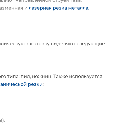
аляют направленной струей газа.
азменная и
лазерная резка металла
.
аллическую заготовку выделяют следующие
о типа: пил, ножниц. Также используется
анической резки
:
).