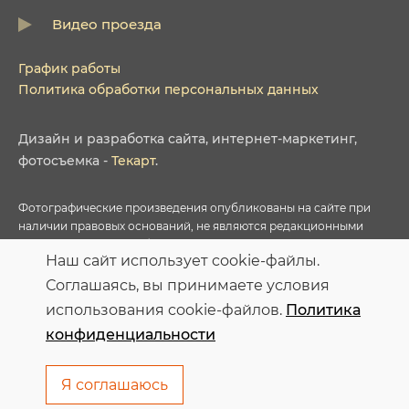
Видео проезда
График работы
Политика обработки персональных данных
Дизайн
и
разработка сайта
,
интернет-маркетинг
,
фотосъемка
-
Текарт
.
Фотографические произведения опубликованы на сайте при
наличии правовых оснований, не являются редакционными
материалами и не требуют указания авторства в соответствии с
Наш сайт использует cookie-файлы.
условиями приобретенных Лицензий соответствующих
фотобанков.
Соглашаясь, вы принимаете условия
использования cookie-файлов.
Политика
Персональные данные опубликованы на сайте при наличии
конфиденциальности
правовых оснований в соответствии с ч.1 ст.6 и ст.10.1 152-ФЗ.
Субъектами установлены запреты на обработку неограниченных
кругом лиц опубликованных персональных данных
Я соглашаюсь