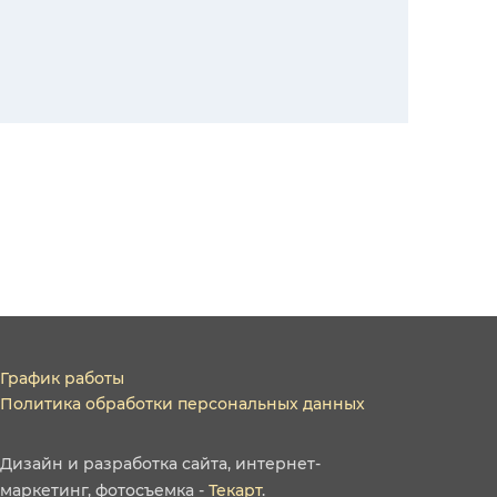
График работы
Политика обработки персональных данных
Дизайн
и
разработка сайта
,
интернет-
маркетинг
,
фотосъемка
-
Текарт
.