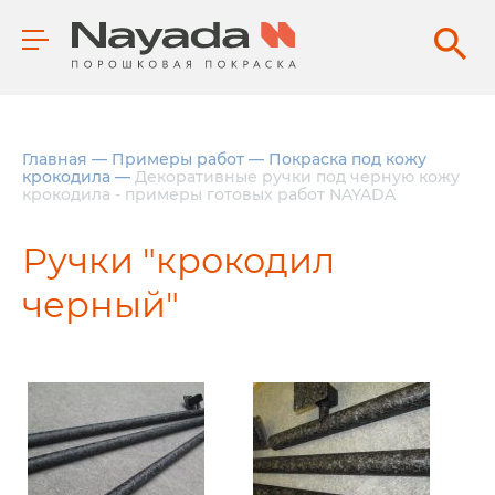
Главная
—
Примеры работ
—
Покраска под кожу
крокодила
—
Декоративные ручки под черную кожу
крокодила - примеры готовых работ NAYADA
Ручки "крокодил
черный"