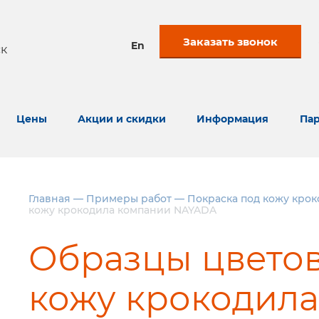
Заказать звонок
En
к
Цены
Акции и скидки
Информация
Пар
Главная
—
Примеры работ
—
Покраска под кожу крок
кожу крокодила компании NAYADA
Образцы цветов
кожу крокодила