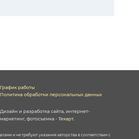
График работы
Политика обработки персональных данных
Дизайн
и
разработка сайта
,
интернет-
маркетинг
,
фотосъемка
-
Текарт
.
ами и не требуют указания авторства в соответствии с