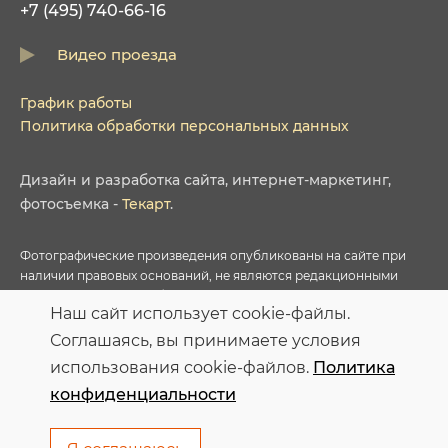
+7 (495) 740-66-16
Видео проезда
График работы
Политика обработки персональных данных
Дизайн
и
разработка сайта
,
интернет-маркетинг
,
фотосъемка
-
Текарт
.
Фотографические произведения опубликованы на сайте при
наличии правовых оснований, не являются редакционными
материалами и не требуют указания авторства в соответствии с
Наш сайт использует cookie-файлы.
условиями приобретенных Лицензий соответствующих
фотобанков.
Соглашаясь, вы принимаете условия
использования cookie-файлов.
Политика
Персональные данные опубликованы на сайте при наличии
конфиденциальности
правовых оснований в соответствии с ч.1 ст.6 и ст.10.1 152-ФЗ.
Субъектами установлены запреты на обработку неограниченных
кругом лиц опубликованных персональных данных