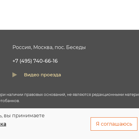
Россия, Москва, пос. Беседы
+7 (495) 740-66-16
Видео проезда
и наличии правовых оснований, не являются редакционными материал
тобанков.
ь, вы принимаете
правовых оснований в соответствии с ч.1 ст.6 и ст.10.1 152-ФЗ. Субъ
ка
Я соглашаюсь