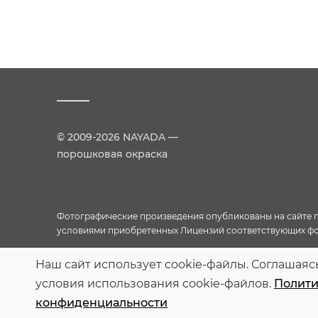
© 2009-2026 NAYADA —
порошковая окраска
Фотографические произведения опубликованы на сайте пр
условиями приобретенных Лицензий соответствующих фо
Наш сайт использует cookie-файлы. Соглашаяс
Персональные данные опубликованы на сайте при наличии 
кругом лиц опубликованных персональных данных
условия использования cookie-файлов.
Полити
конфиденциальности