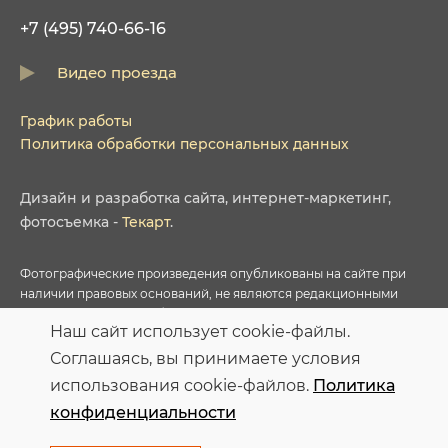
+7 (495) 740-66-16
Видео проезда
График работы
Политика обработки персональных данных
Дизайн
и
разработка сайта
,
интернет-маркетинг
,
фотосъемка
-
Текарт
.
Фотографические произведения опубликованы на сайте при
наличии правовых оснований, не являются редакционными
материалами и не требуют указания авторства в соответствии с
Наш сайт использует cookie-файлы.
условиями приобретенных Лицензий соответствующих
фотобанков.
Соглашаясь, вы принимаете условия
использования cookie-файлов.
Политика
Персональные данные опубликованы на сайте при наличии
конфиденциальности
правовых оснований в соответствии с ч.1 ст.6 и ст.10.1 152-ФЗ.
Субъектами установлены запреты на обработку неограниченных