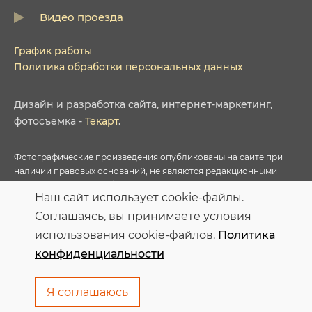
Видео проезда
График работы
Политика обработки персональных данных
Дизайн
и
разработка сайта
,
интернет-маркетинг
,
фотосъемка
-
Текарт
.
Фотографические произведения опубликованы на сайте при
наличии правовых оснований, не являются редакционными
материалами и не требуют указания авторства в соответствии с
Наш сайт использует cookie-файлы.
условиями приобретенных Лицензий соответствующих
фотобанков.
Соглашаясь, вы принимаете условия
использования cookie-файлов.
Политика
Персональные данные опубликованы на сайте при наличии
конфиденциальности
правовых оснований в соответствии с ч.1 ст.6 и ст.10.1 152-ФЗ.
Субъектами установлены запреты на обработку неограниченных
кругом лиц опубликованных персональных данных
Я соглашаюсь