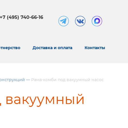
+7 (495) 740-66-16
тнерство
Доставка и оплата
Контакты
онструкций
—
Рама-комби под вакуумный насос
д вакуумный