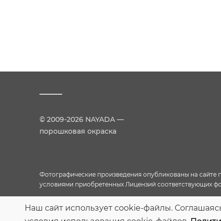
© 2009-2026 NAYADA —
порошковая окраска
Фотографические произведения опубликованы на сайте пр
условиями приобретенных Лицензий соответствующих фо
Наш сайт использует cookie-файлы. Соглашаяс
Персональные данные опубликованы на сайте при наличии 
кругом лиц опубликованных персональных данных