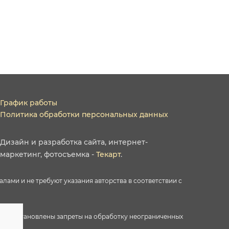
График работы
Политика обработки персональных данных
Дизайн
и
разработка сайта
,
интернет-
маркетинг
,
фотосъемка
-
Текарт
.
ами и не требуют указания авторства в соответствии с
ектами установлены запреты на обработку неограниченных