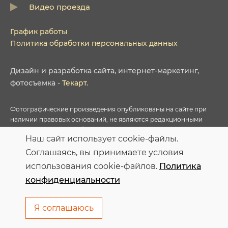
Видео проезда
График работы
Политика обработки персональных данных
Дизайн
и
разработка сайта
,
интернет-маркетинг
,
фотосъемка
-
Текарт
.
Фотографические произведения опубликованы на сайте при
наличии правовых оснований, не являются редакционными
материалами и не требуют указания авторства в соответствии с
Наш сайт использует cookie-файлы.
условиями приобретенных Лицензий соответствующих
фотобанков.
Соглашаясь, вы принимаете условия
использования cookie-файлов.
Политика
Персональные данные опубликованы на сайте при наличии
конфиденциальности
правовых оснований в соответствии с ч.1 ст.6 и ст.10.1 152-ФЗ.
Субъектами установлены запреты на обработку неограниченных
кругом лиц опубликованных персональных данных
Я соглашаюсь