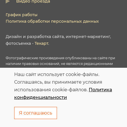
Видео проезда
График работы
Политика обработки персональных данных
Дизайн
и
разработка сайта
,
интернет-маркетинг
,
фотосъемка
-
Текарт
.
Фотографические произведения опубликованы на сайте при
наличии правовых оснований, не являются редакционными
материалами и не требуют указания авторства в соответствии с
Наш сайт использует cookie-файлы.
условиями приобретенных Лицензий соответствующих
фотобанков.
Соглашаясь, вы принимаете условия
использования cookie-файлов.
Политика
Персональные данные опубликованы на сайте при наличии
конфиденциальности
правовых оснований в соответствии с ч.1 ст.6 и ст.10.1 152-ФЗ.
Субъектами установлены запреты на обработку неограниченных
кругом лиц опубликованных персональных данных
Я соглашаюсь