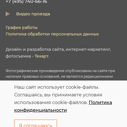
+7 (495) 740-66-16
Видео проезда
График работы
Политика обработки персональных данных
Дизайн
и
разработка сайта
,
интернет-маркетинг
,
фотосъемка
-
Текарт
.
Фотографические произведения опубликованы на сайте при
наличии правовых оснований, не являются редакционными
материалами и не требуют указания авторства в соответствии с
Наш сайт использует cookie-файлы.
условиями приобретенных Лицензий соответствующих
фотобанков.
Соглашаясь, вы принимаете условия
использования cookie-файлов.
Политика
Персональные данные опубликованы на сайте при наличии
конфиденциальности
правовых оснований в соответствии с ч.1 ст.6 и ст.10.1 152-ФЗ.
Субъектами установлены запреты на обработку неограниченных
кругом лиц опубликованных персональных данных
Я соглашаюсь