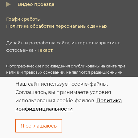
Видео проезда
График работы
Политика обработки персональных данных
Дизайн
и
разработка сайта
,
интернет-маркетинг
,
фотосъемка
-
Текарт
.
Фотографические произведения опубликованы на сайте при
наличии правовых оснований, не являются редакционными
материалами и не требуют указания авторства в соответствии с
Наш сайт использует cookie-файлы.
условиями приобретенных Лицензий соответствующих
фотобанков.
Соглашаясь, вы принимаете условия
использования cookie-файлов.
Политика
Персональные данные опубликованы на сайте при наличии
конфиденциальности
правовых оснований в соответствии с ч.1 ст.6 и ст.10.1 152-ФЗ.
Субъектами установлены запреты на обработку неограниченных
кругом лиц опубликованных персональных данных
Я соглашаюсь