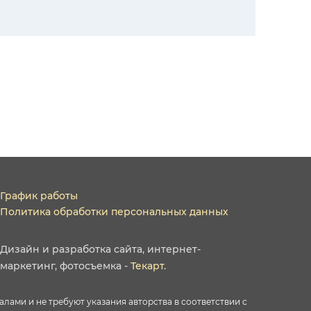
График работы
Политика обработки персональных данных
Дизайн
и
разработка сайта
,
интернет-
маркетинг
,
фотосъемка
-
Текарт
.
ами и не требуют указания авторства в соответствии с